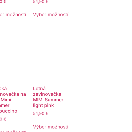
90
€
54,90
€
er možností
Výber možností
ská
Letná
inovačka na
zavinovačka
 Mimi
MIMI Summer
mmer
light pink
puccino
54,90
€
90
€
Výber možností