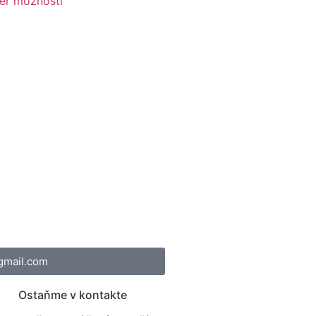
er možností
gmail.com
Ostaňme v kontakte