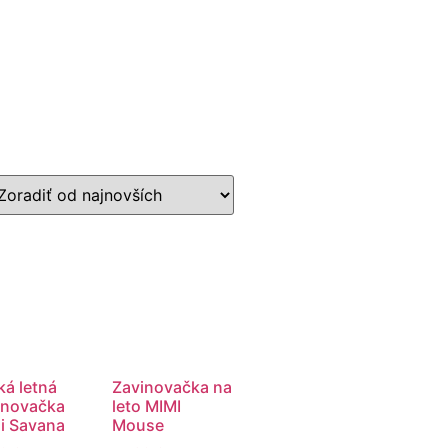
ká letná
Zavinovačka na
inovačka
leto MIMI
i Savana
Mouse