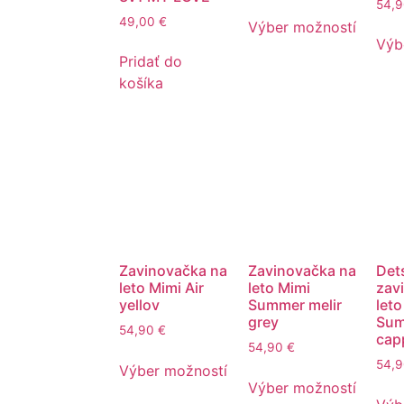
54,
49,00
€
Výber možností
Výb
Pridať do
košíka
Zavinovačka na
Zavinovačka na
Det
leto Mimi Air
leto Mimi
zav
yellov
Summer melir
leto
grey
Su
54,90
€
cap
54,90
€
54,
Výber možností
Výber možností