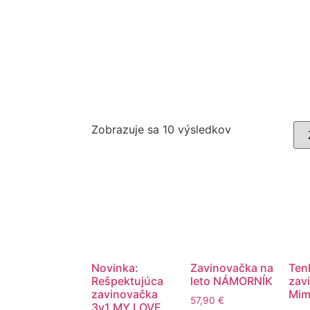
Zobrazuje sa 10 výsledkov
Novinka:
Zavinovačka na
Ten
Rešpektujúca
leto NÁMORNÍK
zav
zavinovačka
Mim
57,90
€
3v1 MY LOVE