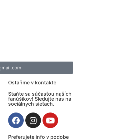
gmail.com
Ostaňme v kontakte
Staňte sa súčasťou naších
fanúšikov! Sledujte nás na
sociálnych sieťach.
Preferujete info v podobe