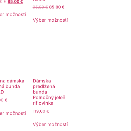
00
€
85,00
€
95,00
€
85,00
€
er možností
Výber možností
rna dámska
Dámska
ná bunda
predĺžená
LD
bunda
Polnočný jeleň
,00
€
riflovinka
119,00
€
er možností
Výber možností