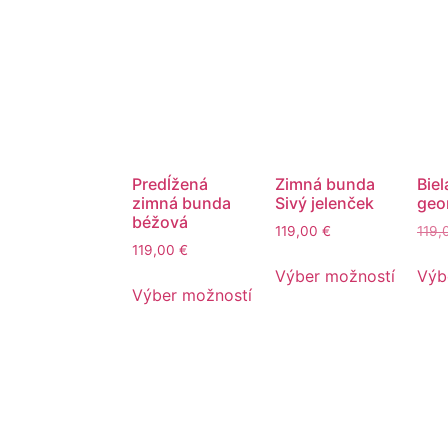
Predĺžená
Zimná bunda
Bie
zimná bunda
Sivý jelenček
geo
béžová
119,00
€
119
119,00
€
Výber možností
Výb
Výber možností