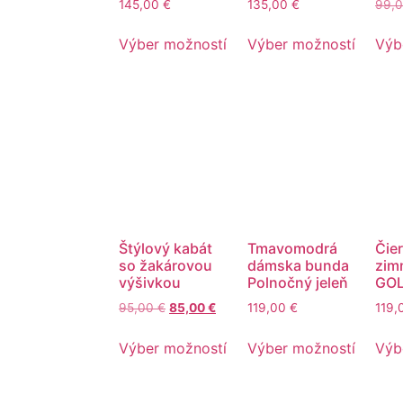
145,00
€
135,00
€
99,
Výber možností
Výber možností
Výb
Štýlový kabát
Tmavomodrá
Čie
so žakárovou
dámska bunda
zim
výšivkou
Polnočný jeleň
GO
95,00
€
85,00
€
119,00
€
119
Výber možností
Výber možností
Výb