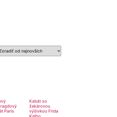
ený
Kabát so
ragdový
žakárovou
t Paris
výšivkou Frida
Kalho