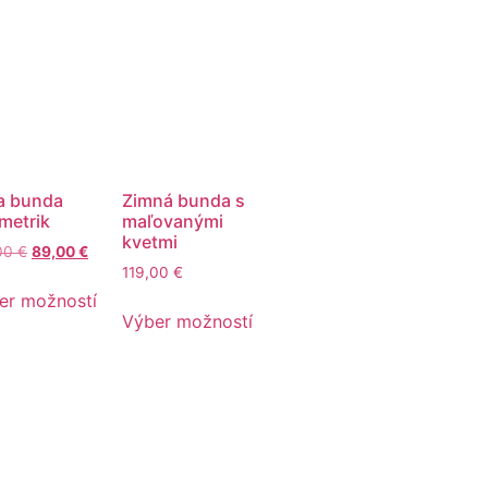
la bunda
Zimná bunda s
metrik
maľovanými
kvetmi
,00
€
89,00
€
119,00
€
er možností
Výber možností