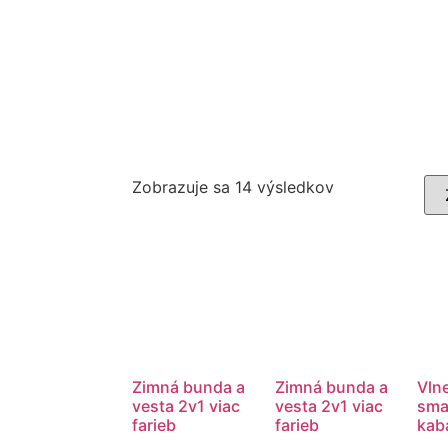
Zobrazuje sa 14 výsledkov
Zimná bunda a
Zimná bunda a
Vln
vesta 2v1 viac
vesta 2v1 viac
sma
farieb
farieb
kabá