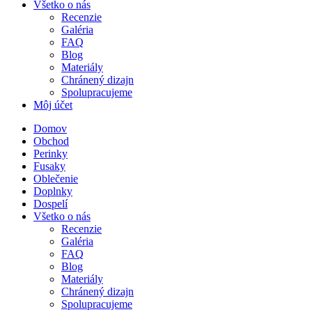
Všetko o nás
Recenzie
Galéria
FAQ
Blog
Materiály
Chránený dizajn
Spolupracujeme
Môj účet
Domov
Obchod
Perinky
Fusaky
Oblečenie
Doplnky
Dospelí
Všetko o nás
Recenzie
Galéria
FAQ
Blog
Materiály
Chránený dizajn
Spolupracujeme