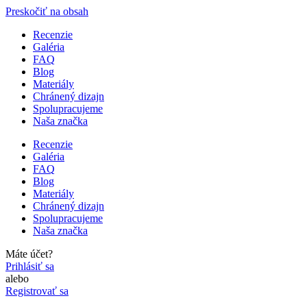
Preskočiť na obsah
Recenzie
Galéria
FAQ
Blog
Materiály
Chránený dizajn
Spolupracujeme
Naša značka
Recenzie
Galéria
FAQ
Blog
Materiály
Chránený dizajn
Spolupracujeme
Naša značka
Máte účet?
Prihlásiť sa
alebo
Registrovať sa