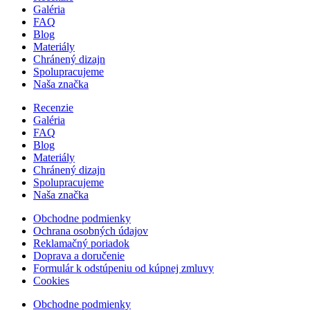
Galéria
FAQ
Blog
Materiály
Chránený dizajn
Spolupracujeme
Naša značka
Recenzie
Galéria
FAQ
Blog
Materiály
Chránený dizajn
Spolupracujeme
Naša značka
Obchodne podmienky
Ochrana osobných údajov
Reklamačný poriadok
Doprava a doručenie
Formulár k odstúpeniu od kúpnej zmluvy
Cookies
Obchodne podmienky