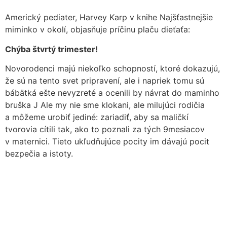
Americký pediater, Harvey Karp v knihe Najšťastnejšie
miminko v okolí, objasňuje príčinu plaču dieťaťa:
Chýba štvrtý trimester!
Novorodenci majú niekoľko schopností, ktoré dokazujú,
že sú na tento svet pripravení, ale i napriek tomu sú
bábätká ešte nevyzreté a ocenili by návrat do maminho
bruška J Ale my nie sme klokani, ale milujúci rodičia
a môžeme urobiť jediné: zariadiť, aby sa maličkí
tvorovia cítili tak, ako to poznali za tých 9mesiacov
v maternici. Tieto ukľudňujúce pocity im dávajú pocit
bezpečia a istoty.