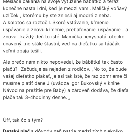
Mesiace čakania na svoje vytúžené bábätko a teraz
konečne nastali dni, keď je medzi vami. Maličký voňavý
uzlíček , ktorému by ste zniesli aj modré z neba.
A kolotoč sa roztočil. Skoré vstávanie, kŕmenie,
uspávanie a znovu kŕmenie, prebaľovanie, uspávanie….a
znova…každý deň to isté. Mamička nevyspatá, otecko
unavený…no stále šťastní, veď na dieťatko sa táááák
veľmi obaja tešili.
Ale prečo nám nikto nepovedal, že bábätká tak často
plačú? -Začuduje sa nejeden z rodičov. „No to, že bude
vašej dieťatko plakať, je asi tak isté, že raz zomrieme či
musíme platiť dane J (uvádza Igor Bukovský v knihe
Návod na prežitie pre Baby) a zároveň dodáva, že dieťa
plače tak 3-4hodinny denne. „
Úff, tak čo s tým?
Detský plač
a dôvody naň patria medzi tých niekoľko