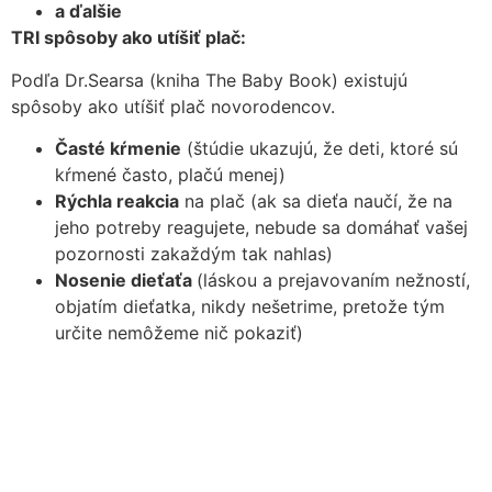
a ďalšie
TRI spôsoby ako utíšiť plač:
Podľa Dr.Searsa (kniha The Baby Book) existujú
spôsoby ako utíšiť plač novorodencov.
Časté kŕmenie
(štúdie ukazujú, že deti, ktoré sú
kŕmené často, plačú menej)
Rýchla reakcia
na plač (ak sa dieťa naučí, že na
jeho potreby reagujete, nebude sa domáhať vašej
pozornosti zakaždým tak nahlas)
Nosenie dieťaťa
(láskou a prejavovaním nežností,
objatím dieťatka, nikdy nešetrime, pretože tým
určite nemôžeme nič pokaziť)