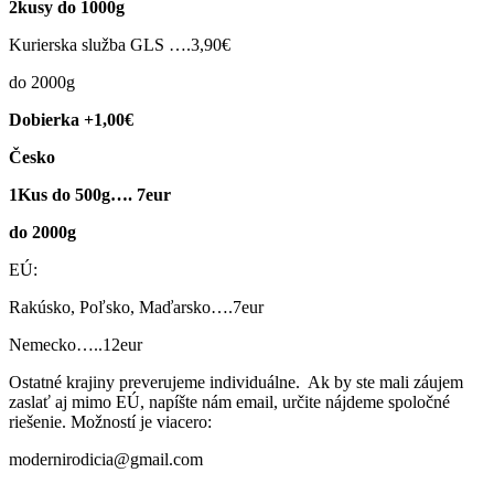
2kusy do 1000g
Kurierska služba GLS ….3,90€
do 2000g
Dobierka +1,00€
Česko
1Kus do 500g…. 7eur
do 2000g
EÚ:
Rakúsko, Poľsko, Maďarsko….7eur
Nemecko…..12eur
Ostatné krajiny preverujeme individuálne. Ak by ste mali záujem
zaslať aj mimo EÚ, napíšte nám email, určite nájdeme spoločné
riešenie. Možností je viacero:
modernirodicia@gmail.com