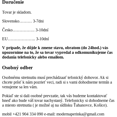
Doručenie
Tovar je skladom.
Slovensko……… 3-7dni
Česko……………. 3-10dní
EU……………….. 3-10dní
V prípade, že dôjde k zmene stavu, obratom (do 24hod.) vás
upozorníme na to, že sa tovar vypredal a odkomunikujeme čas
dodania telefonicky alebo emailom.
Osobný odber
Osobnému stretnutiu musí prechádzaať tefonický dohovor. Ak si
chcete prísť k nám pozrieť veci, radi si s vami dohodneme termín a
venujeme sa len vám.
Pokiaľ ste si dali osobné prevzatie, tak vás budeme kontaktovať
hneď ako bude váš tovar nachystaný. Telefonicky si dohodneme čas
a miesto stretnutia ( je možné aj na sídlisku Ťahanovce, Košice).
mobil +421 904 334 090 e-mail: modernaperinka@gmail.com