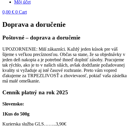
Môj účet
0,00
€
0
Cart
Doprava a doručenie
Poštovné – doprava a doručenie
UPOZORNENIE: Milí zákazníci. Každý jeden kúsok pre váš
šijeme s veľkou precíznosťou. Občas sa stane, že sa objednávky v
jeden deň nakopia a je potrebné ihneď doplniť zásoby. Pracujeme
tak rýchlo, ako je to v našich silách, avšak dodržanie požadovanej
kvality si vyžaduje aj isté časové rozhranie. Preto vám vopred
ďakujeme za TRPEZLIVOSŤ a zhovievaosť, pokiaľ vaša zásielka
má malé omeškanie.
Cenník platný na rok 2025
Slovensko:
1Kus do 500g
Kurierska služba GLS……..3,90€