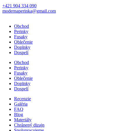
+421 904 334 090
modernaperinka@gmail.com
Obchod
Perinky
Fusaky
Oblečenie
Doplnky
Dospelí
Obchod
Perinky
Fusaky
Oblečenie
Doplnky
Dospelí
Recenzie
Galéria
FAQ
Blog
Materiály
Chránený dizajn
Spolupracujeme