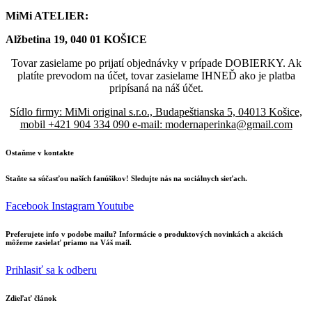
MiMi ATELIER:
Alžbetina 19, 040 01 KOŠICE
Tovar zasielame po prijatí objednávky v prípade DOBIERKY. Ak
platíte prevodom na účet, tovar zasielame IHNEĎ ako je platba
pripísaná na náš účet.
Sídlo firmy: MiMi original s.r.o., Budapeštianska 5, 04013 Košice,
mobil +421 904 334 090 e-mail: modernaperinka@gmail.com
Ostaňme v kontakte
Staňte sa súčasťou naších fanúšikov! Sledujte nás na sociálnych sieťach.
Facebook
Instagram
Youtube
Preferujete info v podobe mailu? Informácie o produktových novinkách a akciách
môžeme zasielať priamo na Váš mail.
Prihlasiť sa k odberu
Zdieľať článok