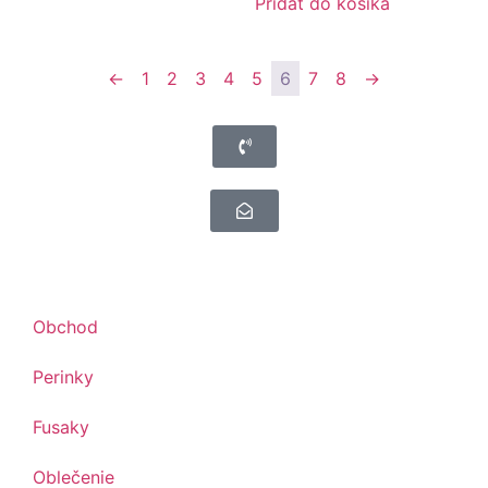
Pridať do košíka
←
1
2
3
4
5
6
7
8
→
Obchod
Perinky
Fusaky
Oblečenie