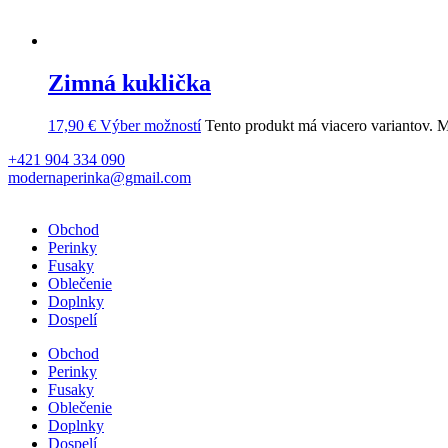
Zimná kuklička
17,90
€
Výber možností
Tento produkt má viacero variantov. M
+421 904 334 090
modernaperinka@gmail.com
Obchod
Perinky
Fusaky
Oblečenie
Doplnky
Dospelí
Obchod
Perinky
Fusaky
Oblečenie
Doplnky
Dospelí