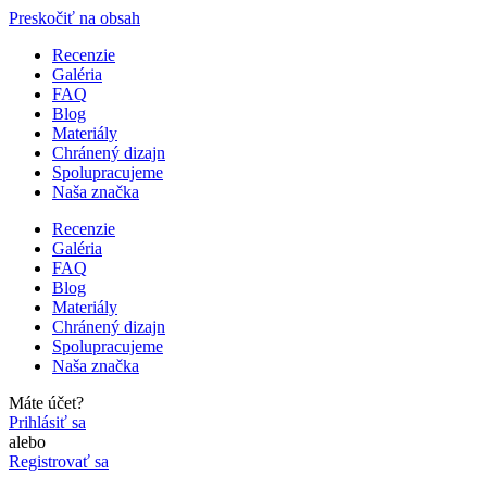
Preskočiť na obsah
Recenzie
Galéria
FAQ
Blog
Materiály
Chránený dizajn
Spolupracujeme
Naša značka
Recenzie
Galéria
FAQ
Blog
Materiály
Chránený dizajn
Spolupracujeme
Naša značka
Máte účet?
Prihlásiť sa
alebo
Registrovať sa