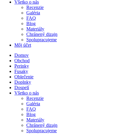
Všetko o nás
Recenzie
Galéria
FAQ
Blog
Materiály
Chránený dizajn
Spolupracujeme
Môj účet
Domov
Obchod
Perinky
Fusaky
Oblečenie
Doplnky
Dospelí
Všetko o nás
Recenzie
Galéria
FAQ
Blog
Materiály
Chránený dizajn
Spolupracujeme