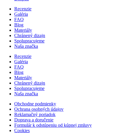
Recenzie
Galéria
FAQ
Blog
Materiály
Chránený dizajn
Spolupracujeme
Naša značka
Recenzie
Galéria
FAQ
Blog
Materiály
Chránený dizajn
Spolupracujeme
Naša značka
Obchodne podmienky
Ochrana osobných údajov
Reklamačný poriadok
Doprava a doručenie
Formulár k odstúpeniu od kúpnej zmluvy
Cookies