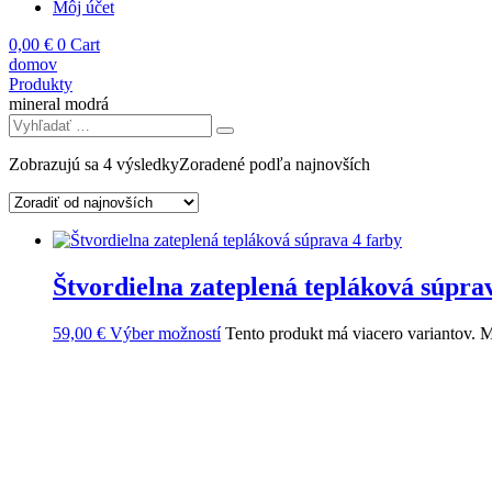
Môj účet
0,00
€
0
Cart
domov
Produkty
mineral modrá
Zobrazujú sa 4 výsledky
Zoradené podľa najnovších
Štvordielna zateplená tepláková súpra
59,00
€
Výber možností
Tento produkt má viacero variantov. M