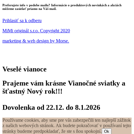
Preferujete info v podobe mailu? Informácie o produktových novinkách a akciách
môžeme zasielať priamo na Váš mail.
Prihlasiť sa k odberu
MiMi originál s.r.o. Copyright 2020
marketing & web design by Morse.
Veselé vianoce
Prajeme vám krásne Vianočné sviatky a
šťastný Nový rok!!!
Dovolenka od 22.12. do 8.1.2026
Používame cookies, aby sme pre vás zabezpečili ten najlepší zážitok
z našich webových stránok. Ak budete pokračovať v používaní tejto
stránky budeme predpokladať, že ste s ňou spokojní.
Ok