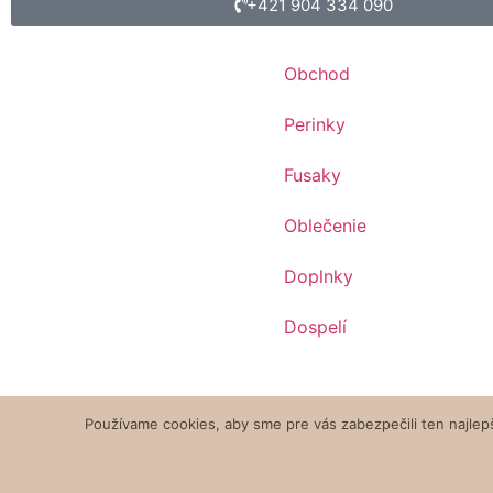
+421 904 334 090
Obchod
Perinky
Fusaky
Oblečenie
Doplnky
Dospelí
Používame cookies, aby sme pre vás zabezpečili ten najlep
MiMi originál s.r.o. Copyright 2020