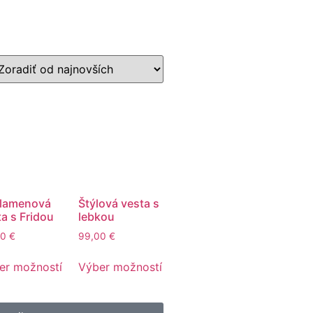
lamenová
Štýlová vesta s
a s Fridou
lebkou
00
€
99,00
€
er možností
Výber možností