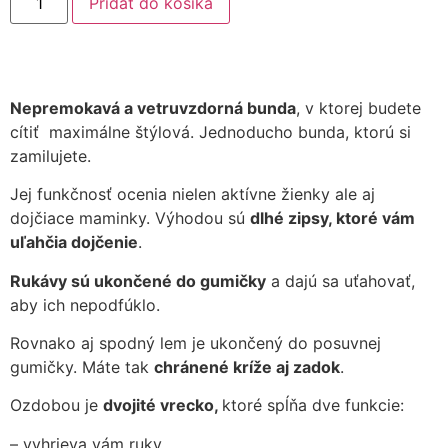
Pridať do košíka
Nepremokavá a vetruvzdorná bunda
, v ktorej budete
cítiť maximálne štýlová. Jednoducho bunda, ktorú si
zamilujete.
Jej funkčnosť ocenia nielen aktívne žienky ale aj
dojčiace maminky. Výhodou sú
dlhé zipsy, ktoré vám
uľahčia dojčenie
.
Rukávy sú ukončené do gumičky
a dajú sa uťahovať,
aby ich nepodfúklo.
Rovnako aj spodný lem je ukončený do posuvnej
gumičky. Máte tak
chránené kríže aj zadok
.
Ozdobou je
dvojité vrecko,
ktoré spĺňa dve funkcie:
– vyhrieva vám ruky