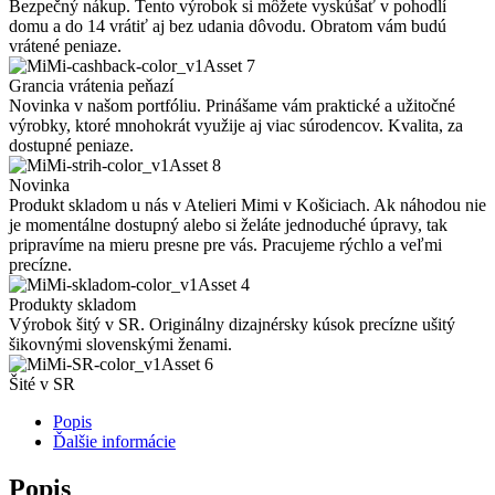
Bezpečný nákup. Tento výrobok si môžete vyskúšať v pohodlí
domu a do 14 vrátiť aj bez udania dôvodu. Obratom vám budú
vrátené peniaze.
Grancia vrátenia peňazí
Novinka v našom portfóliu. Prinášame vám praktické a užitočné
výrobky, ktoré mnohokrát využije aj viac súrodencov. Kvalita, za
dostupné peniaze.
Novinka
Produkt skladom u nás v Atelieri Mimi v Košiciach. Ak náhodou nie
je momentálne dostupný alebo si želáte jednoduché úpravy, tak
pripravíme na mieru presne pre vás. Pracujeme rýchlo a veľmi
precízne.
Produkty skladom
Výrobok šitý v SR. Originálny dizajnérsky kúsok precízne ušitý
šikovnými slovenskými ženami.
Šité v SR
Popis
Ďalšie informácie
Popis