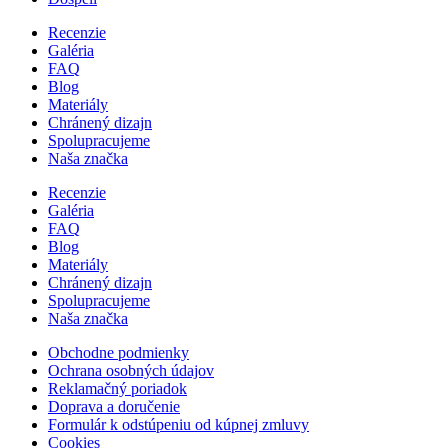
Recenzie
Galéria
FAQ
Blog
Materiály
Chránený dizajn
Spolupracujeme
Naša značka
Recenzie
Galéria
FAQ
Blog
Materiály
Chránený dizajn
Spolupracujeme
Naša značka
Obchodne podmienky
Ochrana osobných údajov
Reklamačný poriadok
Doprava a doručenie
Formulár k odstúpeniu od kúpnej zmluvy
Cookies