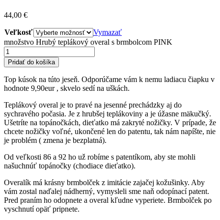
44,00
€
Veľkosť
Vymazať
množstvo Hrubý teplákový overal s brmbolcom PINK
Pridať do košíka
Top kúsok na túto jeseň. Odporúčame vám k nemu ladiacu čiapku v
hodnote 9,90eur , skvelo sedí na uškách.
Teplákový overal je to pravé na jesenné prechádzky aj do
sychravého počasia. Je z hrubšej teplákoviny a je úžasne mäkučký.
Ušetríte na topánočkách, dieťatko má zakryté nožičky. V prípade, že
chcete nožičky voľné, ukončené len do patentu, tak nám napíšte, nie
je problém ( zmena je bezplatná).
Od veľkosti 86 a 92 ho už robíme s patentíkom, aby ste mohli
našuchnúť topánočky (chodiace dieťatko).
Overalík má krásny brmbolček z imitácie zajačej kožušinky. Aby
vám zostal naďalej nádherný, vymysleli sme naň odopínací patent.
Pred praním ho odopnete a overal kľudne vyperiete. Brmbolček po
vyschnutí opäť pripnete.