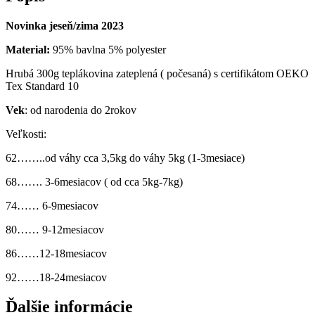
Novinka jeseň/zima 2023
Material:
95% bavlna 5% polyester
Hrubá 300g teplákovina zateplená ( počesaná) s certifikátom OEKO
Tex Standard 10
Vek
: od narodenia do 2rokov
Veľkosti:
62……..od váhy cca 3,5kg do váhy 5kg (1-3mesiace)
68……. 3-6mesiacov ( od cca 5kg-7kg)
74…… 6-9mesiacov
80…… 9-12mesiacov
86……12-18mesiacov
92……18-24mesiacov
Ďalšie informácie