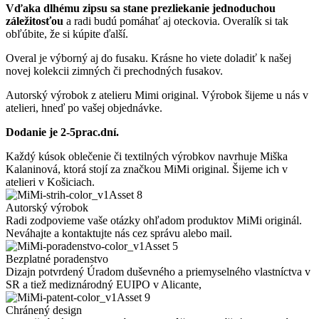
Vďaka dlhému zipsu sa stane prezliekanie jednoduchou
záležitosťou
a radi budú pomáhať aj oteckovia. Overalík si tak
obľúbite, že si kúpite ďalší.
Overal je výborný aj do fusaku. Krásne ho viete doladiť k našej
novej kolekcii zimných či prechodných fusakov.
Autorský výrobok z atelieru Mimi original. Výrobok šijeme u nás v
atelieri, hneď po vašej objednávke.
Dodanie je 2-5prac.dní.
Každý kúsok oblečenie či textilných výrobkov navrhuje Miška
Kalaninová, ktorá stojí za značkou MiMi original. Šijeme ich v
atelieri v Košiciach.
Autorský výrobok
Radi zodpovieme vaše otázky ohľadom produktov MiMi originál.
Neváhajte a kontaktujte nás cez správu alebo mail.
Bezplatné poradenstvo
Dizajn potvrdený Úradom duševného a priemyselného vlastníctva v
SR a tiež mediznárodný EUIPO v Alicante,
Chránený design