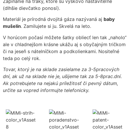
Zapínanie na traky, ktoré sú výškovo nastaviteľné
(dlhšie dievčatko ponosí).
Materiál je prírodná dvojitá gáza nazývaná aj
baby
mušelín
. Zamilujete si ju. Skvelá na leto.
V horúcom počasí môžete šatky obliecť len tak „naholo“
ale v chladnejšom krásne ukážu aj s obyčajným tričkom
či na jeseň s nátelníčkom a podkolienkami. Nositeľné
teda po celý rok.
Tovar, ktorý je na sklade zasielame za 3-5pracových
dní, ak už na sklade nie je, ušijeme tak za 5-8prac.dní.
Ak potrebujete na nejakú príležitosť či pevný dátum,
určite sa vopred informujte telefonicky.