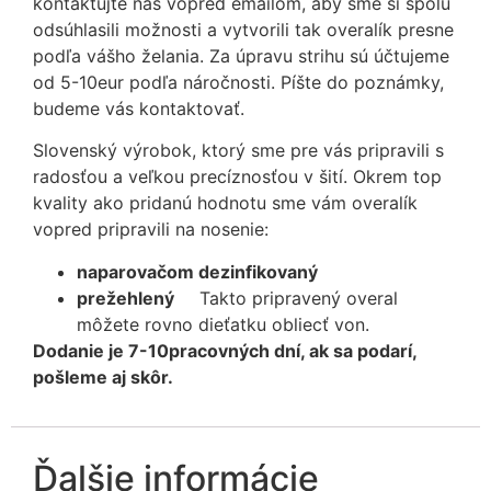
kontaktujte nás vopred emailom, aby sme si spolu
odsúhlasili možnosti a vytvorili tak overalík presne
podľa vášho želania. Za úpravu strihu sú účtujeme
od 5-10eur podľa náročnosti. Píšte do poznámky,
budeme vás kontaktovať.
Slovenský výrobok, ktorý sme pre vás pripravili s
radosťou a veľkou precíznosťou v šití. Okrem top
kvality ako pridanú hodnotu sme vám overalík
vopred pripravili na nosenie:
naparovačom dezinfikovaný
prežehlený
Takto pripravený overal
môžete rovno dieťatku obliecť von.
Dodanie je 7-10pracovných dní, ak sa podarí,
pošleme aj skôr.
Ďalšie informácie