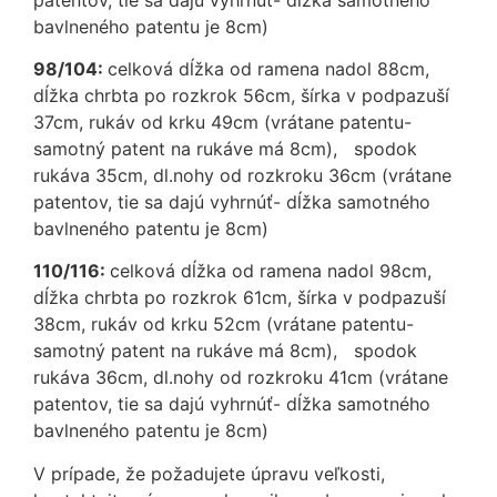
bavlneného patentu je 8cm)
98/104:
celková dĺžka od ramena nadol 88cm,
dĺžka chrbta po rozkrok 56cm, šírka v podpazuší
37cm, rukáv od krku 49cm (vrátane patentu-
samotný patent na rukáve má 8cm), spodok
rukáva 35cm, dl.nohy od rozkroku 36cm (vrátane
patentov, tie sa dajú vyhrnúť- dĺžka samotného
bavlneného patentu je 8cm)
110/116:
celková dĺžka od ramena nadol 98cm,
dĺžka chrbta po rozkrok 61cm, šírka v podpazuší
38cm, rukáv od krku 52cm (vrátane patentu-
samotný patent na rukáve má 8cm), spodok
rukáva 36cm, dl.nohy od rozkroku 41cm (vrátane
patentov, tie sa dajú vyhrnúť- dĺžka samotného
bavlneného patentu je 8cm)
V prípade, že požadujete úpravu veľkosti,