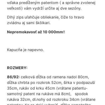
vďaka predĺženým patentom ( a správne zvolenej
veľkosti) vám vydrží určite aj dve sezóny.
Dlhý zips uľahčuje obliekanie, čiže to hravo
zvládnu aj sami škôlkari.
Nepremokavosť až 10 000mm
!!
Kapucňa je napevno.
ROZMERY:
86/92:
celková dĺžka od ramena nadol 80cm,
dĺžka chrbta po rozkrok 52cm, šírka v podpazuší
35cm, rukáv od krku 45cm (vrátane patentu-
samotný patent na rukáve má 8cm), spodok
rukáva 32cm, dl.nohy od rozkroku 34cm (vrátane
patentov, tie sa dajú vyhrnúť- dĺžka samotného