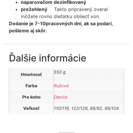
naparovačom dezinfikovaný
prežehlený
Takto pripravený overal
môžete rovno dieťatku obliecť von.
Dodanie je 7-10pracovných dní, ak sa podarí,
pošleme aj skôr.
Ďalšie informácie
550 g
Hmotnosť
Farba
Ružová
Pre koho
Dievča
Veľkosť
110/116, 122/128, 86/92, 98/104