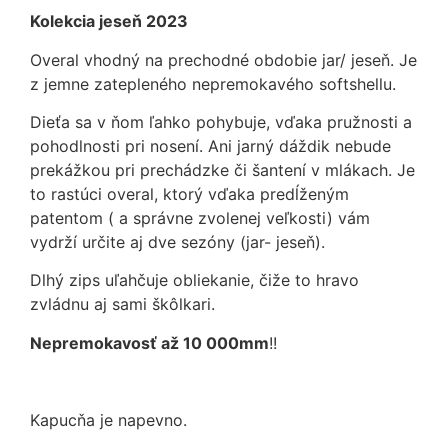
Kolekcia jeseň 2023
Overal vhodný na prechodné obdobie jar/ jeseň. Je
z jemne zatepleného nepremokavého softshellu.
Dieťa sa v ňom ľahko pohybuje, vďaka pružnosti a
pohodlnosti pri nosení. Ani jarný dáždik nebude
prekážkou pri prechádzke či šantení v mlákach. Je
to rastúci overal, ktorý vďaka predĺženým
patentom ( a správne zvolenej veľkosti) vám
vydrží určite aj dve sezóny (jar- jeseň).
Dlhý zips uľahčuje obliekanie, čiže to hravo
zvládnu aj sami škôlkari.
Nepremokavosť až 10 000mm
!!
Kapucňa je napevno.