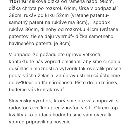
110/116:
celková dĺžka od ramena nadol 98cm,
dĺžka chrbta po rozkrok 61cm, šírka v podpazuší
38cm, rukáv od krku 52cm (vrátane patentu-
samotný patent na rukáve má 8cm), spodok
rukáva 36cm, dl.nohy od rozkroku 41cm (vrátane
patentov, tie sa dajú vyhrnúť- dĺžka samotného
bavlneného patentu je 8cm)
V prípade, že požadujete úpravu veľkosti,
kontaktujte nás vopred emailom, aby sme si spolu
odsúhlasili možnosti a vytvorili tak overalík presne
podľa vášho želania. Za úpravu strihu sú účtujeme
od 5-10eur podľa náročnosti. Píšte do poznámky,
budeme vás kontaktovať.
Slovenský výrobok, ktorý sme pre vás pripravili s
radosťou a veľkou precíznosťou v šití. Okrem top
kvality ako pridanú hodnotu sme vám overalík
vopred pripravili na nosenie: