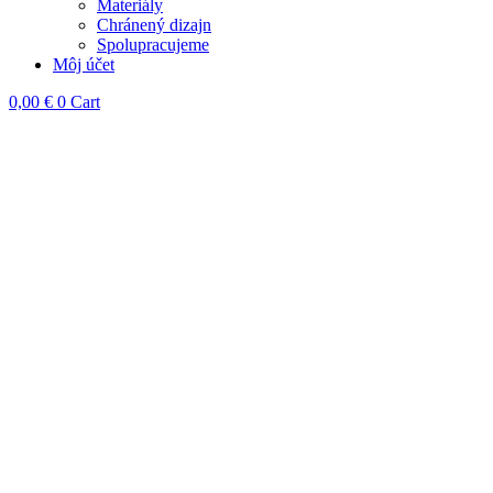
Materiály
Chránený dizajn
Spolupracujeme
Môj účet
0,00
€
0
Cart