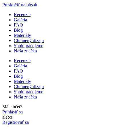
Preskočiť na obsah
Recenzie
Galéria
FAQ
Blog
Materiály
Chránený dizajn
Spolupracujeme
Naša značka
Recenzie
Galéria
FAQ
Blog
Materiály
Chránený dizajn
Spolupracujeme
Naša značka
Máte účet?
Prihlásiť sa
alebo
Registrovať sa