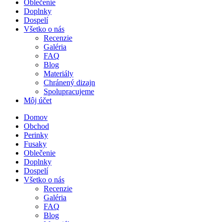
Oblečenie
Doplnky
Dospelí
Všetko o nás
Recenzie
Galéria
FAQ
Blog
Materiály
Chránený dizajn
Spolupracujeme
Môj účet
Domov
Obchod
Perinky
Fusaky
Oblečenie
Doplnky
Dospelí
Všetko o nás
Recenzie
Galéria
FAQ
Blog