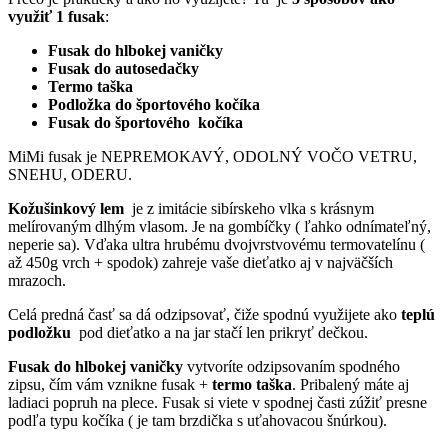
využiť 1 fusak
:
Fusak do hlbokej vaničky
Fusak do autosedačky
Termo taška
Podložka do športového kočíka
Fusak do športového kočíka
MiMi fusak je NEPREMOKAVÝ, ODOLNÝ VOČO VETRU,
SNEHU, ODERU.
Kožušinkový lem
je z imitácie sibírskeho vlka s krásnym
melírovaným dlhým vlasom. Je na gombíčky ( ľahko odnímateľný,
neperie sa). Vďaka ultra hrubému dvojvrstvovému termovatelínu (
až 450g vrch + spodok) zahreje vaše dieťatko aj v najväčších
mrazoch.
Celá predná časť sa dá odzipsovať, čiže spodnú využijete ako
teplú
podložku
pod dieťatko a na jar stačí len prikryť dečkou.
Fusak do hlbokej vaničky
vytvoríte odzipsovaním spodného
zipsu, čím vám vznikne fusak +
termo taška
. Pribalený máte aj
ladiaci popruh na plece. Fusak si viete v spodnej časti zúžiť presne
podľa typu kočíka ( je tam brzdička s uťahovacou šnúrkou).