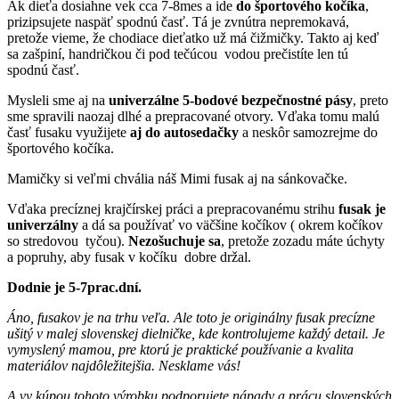
Ak dieťa dosiahne vek cca 7-8mes a ide
do športového kočíka
,
prizipsujete naspäť spodnú časť. Tá je zvnútra nepremokavá,
pretože vieme, že chodiace dieťatko už má čižmičky. Takto aj keď
sa zašpiní, handričkou či pod tečúcou vodou prečistíte len tú
spodnú časť.
Mysleli sme aj na
univerzálne 5-bodové bezpečnostné pásy
, preto
sme spravili naozaj dlhé a prepracované otvory. Vďaka tomu malú
časť fusaku využijete
aj do autosedačky
a neskôr samozrejme do
športového kočíka.
Mamičky si veľmi chvália náš Mimi fusak aj na sánkovačke.
Vďaka precíznej krajčírskej práci a prepracovanému strihu
fusak je
univerzálny
a dá sa používať vo väčšine kočíkov ( okrem kočíkov
so stredovou tyčou).
Nezošuchuje sa
, pretože zozadu máte úchyty
a popruhy, aby fusak v kočíku dobre držal.
Dodnie je 5-7prac.dní.
Áno, fusakov je na trhu veľa. Ale toto je originálny fusak precízne
ušitý v malej slovenskej dielničke, kde kontrolujeme každý detail. Je
vymyslený mamou, pre ktorú je praktické používanie a kvalita
materiálov najdôležitejšia. Nesklame vás!
A vy kúpou tohoto výrobku podporujete nápady a prácu slovenských