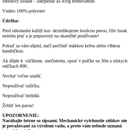
Stredový izolant – zateplenie až 450g termovatelín
Vnútro 100% polyester
Údržba:
Pred odoslaním každý kus dezinfikujeme horúcou parou, čiže fusak
netreba prať a je pripravený na okamžité používanie!
Pokiaľ sa vám ušpiní, stačí prečistiť mäkkou kefou alebo vlhkou
handričkou.
Ak dôjde k väčšiemu znečisteniu, oprať v práčke na 30st a nízkych
otáčkach 800.
Nechať voľne usušiť.
Nepoužívať sušičku.
Nepoužívať bielidlá.
Žehliť len parou!
UPOZORNENIE:
Narábajte šetrne so zipsami. Mechanické vytrhnutie zúbkov nie
je považované za výrobnú vadu, a preto vám nebude uznaná