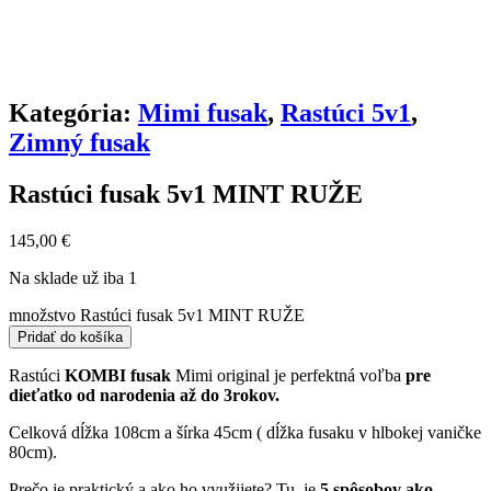
Kategória:
Mimi fusak
,
Rastúci 5v1
,
Zimný fusak
Rastúci fusak 5v1 MINT RUŽE
145,00
€
Na sklade už iba 1
množstvo Rastúci fusak 5v1 MINT RUŽE
Pridať do košíka
Rastúci
KOMBI fusak
Mimi original je perfektná voľba
pre
dieťatko od narodenia až do 3rokov.
Celková dĺžka 108cm a šírka 45cm ( dĺžka fusaku v hlbokej vaničke
80cm).
Prečo je praktický a ako ho využijete? Tu je
5 spôsobov ako