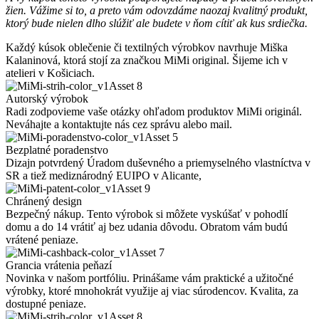
žien. Vážime si to, a preto vám odovzdáme naozaj kvalitný produkt,
ktorý bude nielen dlho slúžiť ale budete v ňom cítiť ak kus srdiečka.
Každý kúsok oblečenie či textilných výrobkov navrhuje Miška
Kalaninová, ktorá stojí za značkou MiMi original. Šijeme ich v
atelieri v Košiciach.
Autorský výrobok
Radi zodpovieme vaše otázky ohľadom produktov MiMi originál.
Neváhajte a kontaktujte nás cez správu alebo mail.
Bezplatné poradenstvo
Dizajn potvrdený Úradom duševného a priemyselného vlastníctva v
SR a tiež mediznárodný EUIPO v Alicante,
Chránený design
Bezpečný nákup. Tento výrobok si môžete vyskúšať v pohodlí
domu a do 14 vrátiť aj bez udania dôvodu. Obratom vám budú
vrátené peniaze.
Grancia vrátenia peňazí
Novinka v našom portfóliu. Prinášame vám praktické a užitočné
výrobky, ktoré mnohokrát využije aj viac súrodencov. Kvalita, za
dostupné peniaze.