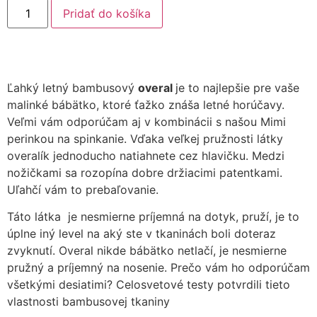
Pridať do košíka
Ľahký letný bambusový
overal
je to najlepšie pre vaše
malinké bábätko, ktoré ťažko znáša letné horúčavy.
Veľmi vám odporúčam aj v kombinácii s našou Mimi
perinkou na spinkanie. Vďaka veľkej pružnosti látky
overalík jednoducho natiahnete cez hlavičku. Medzi
nožičkami sa rozopína dobre držiacimi patentkami.
Uľahčí vám to prebaľovanie.
Táto látka je nesmierne príjemná na dotyk, pruží, je to
úplne iný level na aký ste v tkaninách boli doteraz
zvyknutí. Overal nikde bábätko netlačí, je nesmierne
pružný a príjemný na nosenie. Prečo vám ho odporúčam
všetkými desiatimi? Celosvetové testy potvrdili tieto
vlastnosti bambusovej tkaniny