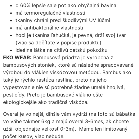
o 60% lepšie saje pot ako obyčajná bavlna
má termoregulačné vlastnosti
tkaniny chráni pred škodlivými UV lúčmi
má antibakteriálne vlastnosti
hoci je tkanina ľahučká, je pevná, drží svoj tvar
(viac sa dočítate v popise produktu)
ideálna látka na citlivú detskú pokožku
EKO WEAR:
Bambusová priadza je vyrobená z
bambusových stoniek, ktoré sú následne spracovávané
výrobou do vlákien viskózovou metódou. Bambus ako
taký je rýchlo rastúca rastlina, preto na jeho
vypestovanie nie sú potrebné žiadne umelé hnojivá,
pesticídy. Preto je bambusové vlákno ešte
ekologickejšie ako tradičná viskóza.
Overal je volnejší, dlhšie vám vydrží (na foto sú bábätká
vo váhe takmer 6kg a majú overal 3-6mes, ak chcete
užší, objednajte velkosť 0-3m). Máme len limitovaný
počet kusov, viac nebude.