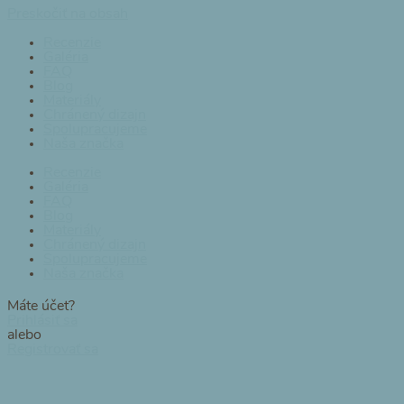
Preskočiť na obsah
Recenzie
Galéria
FAQ
Blog
Materiály
Chránený dizajn
Spolupracujeme
Naša značka
Recenzie
Galéria
FAQ
Blog
Materiály
Chránený dizajn
Spolupracujeme
Naša značka
Máte účet?
Prihlásiť sa
alebo
Registrovať sa