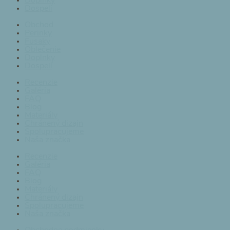
Doplnky
Dospelí
Obchod
Perinky
Fusaky
Oblečenie
Doplnky
Dospelí
Recenzie
Galéria
FAQ
Blog
Materiály
Chránený dizajn
Spolupracujeme
Naša značka
Recenzie
Galéria
FAQ
Blog
Materiály
Chránený dizajn
Spolupracujeme
Naša značka