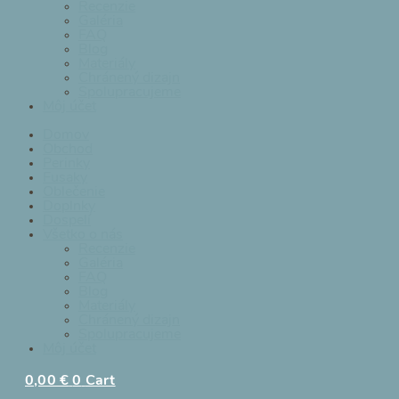
Recenzie
Galéria
FAQ
Blog
Materiály
Chránený dizajn
Spolupracujeme
Môj účet
Domov
Obchod
Perinky
Fusaky
Oblečenie
Doplnky
Dospelí
Všetko o nás
Recenzie
Galéria
FAQ
Blog
Materiály
Chránený dizajn
Spolupracujeme
Môj účet
0,00
€
0
Cart