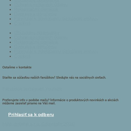
Obchodne podmienky
Ochrana osobných údajov
Reklamačný poriadok
Doprava a doručenie
Formulár k odstúpeniu od kúpnej zmluvy
Cookies
Obchodne podmienky
Ochrana osobných údajov
Reklamačný poriadok
Doprava a doručenie
Formulár k odstúpeniu od kúpnej zmluvy
Cookies
Ostaňme v kontakte
Staňte sa súčasťou naších fanúšikov! Sledujte nás na sociálnych sieťach.
Facebook
Instagram
Youtube
Preferujete info v podobe mailu? Informácie o produktových novinkách a akciách
môžeme zasielať priamo na Váš mail.
Prihlasiť sa k odberu
MiMi originál s.r.o. Copyright 2020