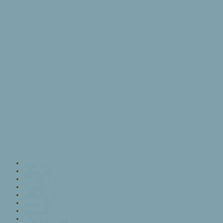
Domov
Obchod
Perinky
Fusaky
Oblečenie
Doplnky
Dospelí
Všetko o nás