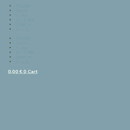
Obchod
Perinky
Fusaky
Oblečenie
Doplnky
Dospelí
Obchod
Perinky
Fusaky
Oblečenie
Doplnky
Dospelí
0,00
€
0
Cart