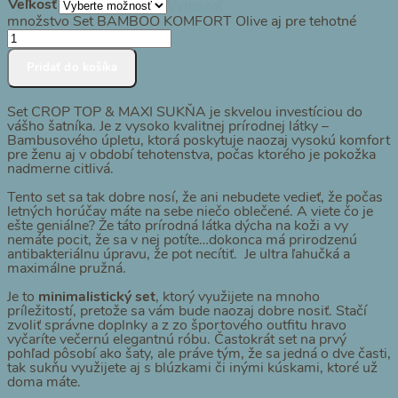
Veľkosť
Vymazať
množstvo Set BAMBOO KOMFORT Olive aj pre tehotné
Pridať do košíka
Set CROP TOP & MAXI SUKŇA je skvelou investíciou do
vášho šatníka. Je z vysoko kvalitnej prírodnej látky –
Bambusového úpletu, ktorá poskytuje naozaj vysokú komfort
pre ženu aj v období tehotenstva, počas ktorého je pokožka
nadmerne citlivá.
Tento set sa tak dobre nosí, že ani nebudete vedieť, že počas
letných horúčav máte na sebe niečo oblečené. A viete čo je
ešte geniálne? Že táto prírodná látka dýcha na koži a vy
nemáte pocit, že sa v nej potíte…dokonca má prirodzenú
antibakteriálnu úpravu, že pot necítiť. Je ultra ľahučká a
maximálne pružná.
Je to
minimalistický set
, ktorý využijete na mnoho
príležitostí, pretože sa vám bude naozaj dobre nosiť. Stačí
zvoliť správne doplnky a z zo športového outfitu hravo
vyčaríte večernú elegantnú róbu. Častokrát set na prvý
pohľad pôsobí ako šaty, ale práve tým, že sa jedná o dve časti,
tak sukňu využijete aj s blúzkami či inými kúskami, ktoré už
doma máte.