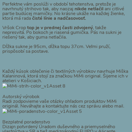
Perfektne vám poslúži v období tehotenstva, pretože je
navrhnutý strihovo tak, aby naozaj
nikde netlačil
ani citlivé
partie budúcej mamičky. No krásne ukáže na každej žienke,
ktorá má rada
čisté línie a nadčasovosť.
Vršok Crop
top je v prednej časti zdvojený
, takže
nepresvitá. Po bokoch je riasená gumička. Pás na sukni je
riešený tak, aby guma netlačila.
Dĺžka sukne je 95cm, dĺžka topu 37cm. Veľmi pruží,
prispôsobí sa postave.
Každý kúsok oblečenie či textilných výrobkov navrhuje Miška
Kalaninová, ktorá stojí za značkou MiMi original. Šijeme ich v
atelieri v Košiciach.
Autorský výrobok
Radi zodpovieme vaše otázky ohľadom produktov MiMi
originál. Neváhajte a kontaktujte nás cez správu alebo mail.
Bezplatné poradenstvo
Dizajn potvrdený Úradom duševného a priemyselného
vlastníctva v SR a tiež mediznárodný EUIPO v Alicante,