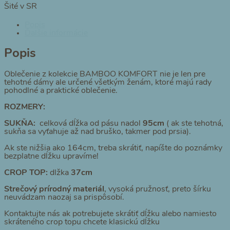
Šité v SR
Popis
Ďalšie informácie
Popis
Oblečenie z kolekcie BAMBOO KOMFORT nie je len pre
tehotné dámy ale určené všetkým ženám, ktoré majú rady
pohodlné a praktické oblečenie.
ROZMERY:
SUKŇA:
celková dĺžka od pásu nadol
95cm
( ak ste tehotná,
sukňa sa vyťahuje až nad bruško, takmer pod prsia).
Ak ste nižšia ako 164cm, treba skrátiť, napíšte do poznámky
bezplatne dĺžku upravíme!
CROP TOP:
dlžka
37cm
Strečový prírodný materiál
, vysoká pružnosť, preto šírku
neuvádzam naozaj sa prispôsobí.
Kontaktujte nás ak potrebujete skrátiť dĺžku alebo namiesto
skráteného crop topu chcete klasickú dĺžku