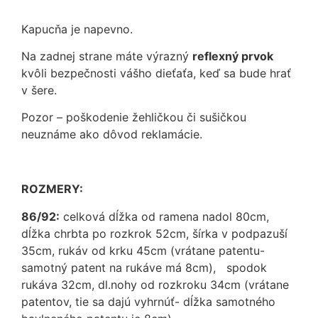
Kapucňa je napevno.
Na zadnej strane máte výrazný
reflexný prvok
kvôli bezpečnosti vášho dieťaťa, keď sa bude hrať
v šere.
Pozor – poškodenie žehličkou či sušičkou
neuznáme ako dôvod reklamácie.
ROZMERY:
86/92:
celková dĺžka od ramena nadol 80cm,
dĺžka chrbta po rozkrok 52cm, šírka v podpazuší
35cm, rukáv od krku 45cm (vrátane patentu-
samotný patent na rukáve má 8cm), spodok
rukáva 32cm, dl.nohy od rozkroku 34cm (vrátane
patentov, tie sa dajú vyhrnúť- dĺžka samotného