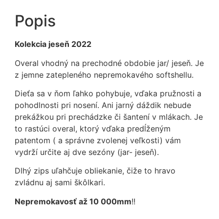
Popis
Kolekcia jeseň 2022
Overal vhodný na prechodné obdobie jar/ jeseň. Je
z jemne zatepleného nepremokavého softshellu.
Dieťa sa v ňom ľahko pohybuje, vďaka pružnosti a
pohodlnosti pri nosení. Ani jarný dáždik nebude
prekážkou pri prechádzke či šantení v mlákach. Je
to rastúci overal, ktorý vďaka predĺženým
patentom ( a správne zvolenej veľkosti) vám
vydrží určite aj dve sezóny (jar- jeseň).
Dlhý zips uľahčuje obliekanie, čiže to hravo
zvládnu aj sami škôlkari.
Nepremokavosť až 10 000mm
!!