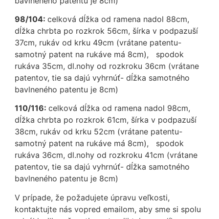
bavlneného patentu je 8cm)
98/104:
celková dĺžka od ramena nadol 88cm,
dĺžka chrbta po rozkrok 56cm, šírka v podpazuší
37cm, rukáv od krku 49cm (vrátane patentu-
samotný patent na rukáve má 8cm), spodok
rukáva 35cm, dl.nohy od rozkroku 36cm (vrátane
patentov, tie sa dajú vyhrnúť- dĺžka samotného
bavlneného patentu je 8cm)
110/116:
celková dĺžka od ramena nadol 98cm,
dĺžka chrbta po rozkrok 61cm, šírka v podpazuší
38cm, rukáv od krku 52cm (vrátane patentu-
samotný patent na rukáve má 8cm), spodok
rukáva 36cm, dl.nohy od rozkroku 41cm (vrátane
patentov, tie sa dajú vyhrnúť- dĺžka samotného
bavlneného patentu je 8cm)
V prípade, že požadujete úpravu veľkosti,
kontaktujte nás vopred emailom, aby sme si spolu