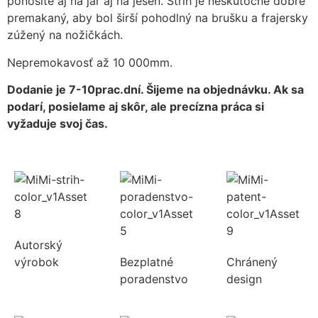
ponosíte aj na jar aj na jeseň. Strih je neskutočne dobre
premakaný, aby bol širší pohodlný na brušku a frajersky
zúžený na nožičkách.
Nepremokavosť až 10 000mm.
Dodanie je 7-10prac.dní. Šijeme na objednávku. Ak sa
podarí, posielame aj skôr, ale precízna práca si
vyžaduje svoj čas.
Autorský
výrobok
Bezplatné
Chránený
poradenstvo
design