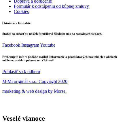
Doprava a doručenie
Formulár k odstúpeniu od kúpnej zmluvy
Cookies
Ostaňme v kontakte
Staňte sa súčasťou naších fanúšikov! Sledujte nás na sociálnych sieťach.
Facebook
Instagram
Youtube
Preferujete info v podobe mailu? Informácie o produktových novinkách a akciách
môžeme zasielať priamo na Váš mail.
Prihlasiť sa k odberu
MiMi originál s.r.o. Copyright 2020
marketing & web design by Morse.
Veselé vianoce