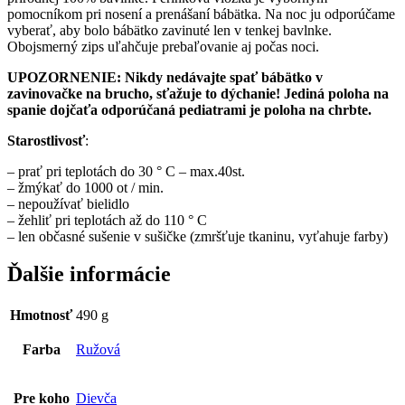
pomocníkom pri nosení a prenášaní bábätka. Na noc ju odporúčame
vyberať, aby bolo bábätko zavinuté len v tenkej bavlnke.
Obojsmerný zips uľahčuje prebaľovanie aj počas noci.
UPOZORNENIE: Nikdy nedávajte spať bábätko v
zavinovačke na brucho, sťažuje to dýchanie! Jediná poloha na
spanie dojčaťa odporúčaná pediatrami je poloha na chrbte.
Starostlivosť
:
– prať pri teplotách do 30 ° C – max.40st.
– žmýkať do 1000 ot / min.
– nepoužívať bielidlo
– žehliť pri teplotách až do 110 ° C
– len občasné sušenie v sušičke (zmršťuje tkaninu, vyťahuje farby)
Ďalšie informácie
Hmotnosť
490 g
Farba
Ružová
Pre koho
Dievča