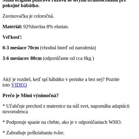
pokojné bábätko.
Zavinovačka je celoročná.
Materiál:
92%bavlna 8% elastan.
Veľkosť:
0-3 mesiace 70cm
(vhodná hneď od narodenia)
3-6 mesiacov 80cm
(odporúčame od cca 6kg )
Aký je rozdiel, keď spí bábätko v perinke a bez nej? Pozrite
toto
VIDEO
Prečo je Mimi výnimočná?
* Uľahčuje prechod z maternice na náš svet, napomáha adaptácii
novorodenca
* Podporuje spanie na chrbte, ako je v odporúčaniach WHO.
* Zabraňuje poškriabaniu tváre.