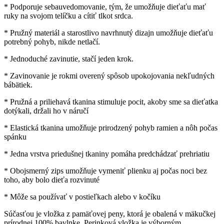
* Podporuje sebauvedomovanie, tým, že umožňuje dieťaťu mať
ruky na svojom telíčku a cítiť tlkot srdca.
* Pružný materiál a starostlivo navrhnutý dizajn umožňuje dieťaťu
potrebný pohyb, nikde netlačí.
* Jednoduché zavinutie, stačí jeden krok.
* Zavinovanie je rokmi overený spôsob upokojovania nekľudných
bábätiek.
* Pružná a priliehavá tkanina stimuluje pocit, akoby sme sa dieťatka
dotýkali, držali ho v náručí
* Elastická tkanina umožňuje prirodzený pohyb ramien a nôh počas
spánku
* Jedna vrstva priedušnej tkaniny pomáha predchádzať prehriatiu
* Obojsmerný zips umožňuje vymeniť plienku aj počas noci bez
toho, aby bolo dieťa rozvinuté
* Môže sa používať v postieľkach alebo v kočíku
Súčasťou je vložka z pamäťovej peny, ktorá je obalená v mäkučkej
prírodnej 100% bavlnke. Perinková vložka je výborným