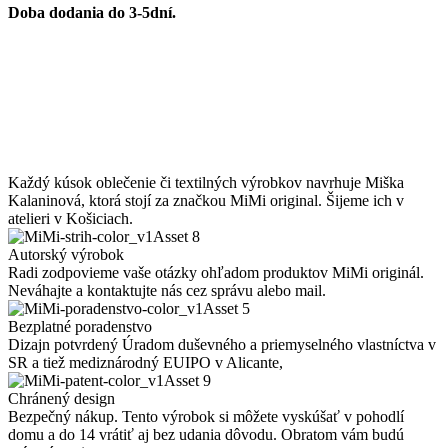
Doba dodania do 3-5dní.
Každý kúsok oblečenie či textilných výrobkov navrhuje Miška
Kalaninová, ktorá stojí za značkou MiMi original. Šijeme ich v
atelieri v Košiciach.
Autorský výrobok
Radi zodpovieme vaše otázky ohľadom produktov MiMi originál.
Neváhajte a kontaktujte nás cez správu alebo mail.
Bezplatné poradenstvo
Dizajn potvrdený Úradom duševného a priemyselného vlastníctva v
SR a tiež mediznárodný EUIPO v Alicante,
Chránený design
Bezpečný nákup. Tento výrobok si môžete vyskúšať v pohodlí
domu a do 14 vrátiť aj bez udania dôvodu. Obratom vám budú