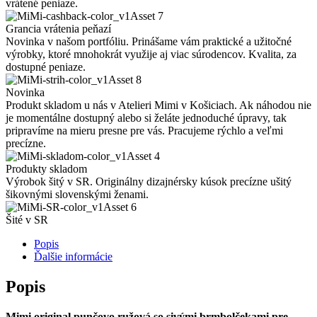
vrátené peniaze.
Grancia vrátenia peňazí
Novinka v našom portfóliu. Prinášame vám praktické a užitočné
výrobky, ktoré mnohokrát využije aj viac súrodencov. Kvalita, za
dostupné peniaze.
Novinka
Produkt skladom u nás v Atelieri Mimi v Košiciach. Ak náhodou nie
je momentálne dostupný alebo si želáte jednoduché úpravy, tak
pripravíme na mieru presne pre vás. Pracujeme rýchlo a veľmi
precízne.
Produkty skladom
Výrobok šitý v SR. Originálny dizajnérsky kúsok precízne ušitý
šikovnými slovenskými ženami.
Šité v SR
Popis
Ďalšie informácie
Popis
Mimi original punčovo ružová so sivými brmbolčekami pre