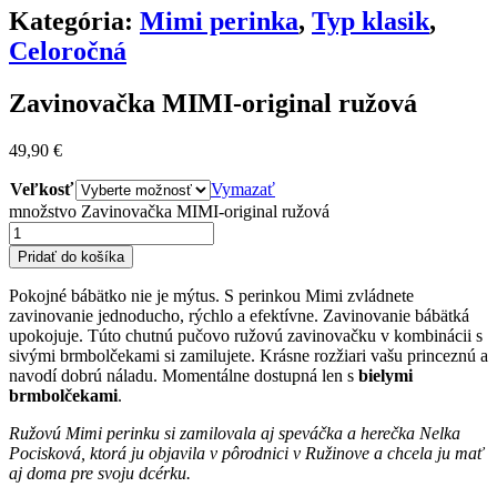
Kategória:
Mimi perinka
,
Typ klasik
,
Celoročná
Zavinovačka MIMI-original ružová
49,90
€
Veľkosť
Vymazať
množstvo Zavinovačka MIMI-original ružová
Pridať do košíka
Pokojné bábätko nie je mýtus. S perinkou Mimi zvládnete
zavinovanie jednoducho, rýchlo a efektívne. Zavinovanie bábätká
upokojuje. Túto chutnú pučovo ružovú zavinovačku v kombinácii s
sivými brmbolčekami si zamilujete. Krásne rozžiari vašu princeznú a
navodí dobrú náladu. Momentálne dostupná len s
bielymi
brmbolčekami
.
Ružovú Mimi perinku si zamilovala aj speváčka a herečka Nelka
Pocisková, ktorá ju objavila v pôrodnici v Ružinove a chcela ju mať
aj doma pre svoju dcérku.