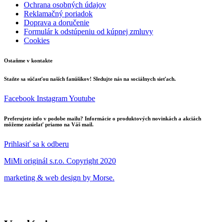
Ochrana osobných údajov
Reklamačný poriadok
Doprava a doručenie
Formulár k odstúpeniu od kúpnej zmluvy
Cookies
Ostaňme v kontakte
Staňte sa súčasťou naších fanúšikov! Sledujte nás na sociálnych sieťach.
Facebook
Instagram
Youtube
Preferujete info v podobe mailu? Informácie o produktových novinkách a akciách
môžeme zasielať priamo na Váš mail.
Prihlasiť sa k odberu
MiMi originál s.r.o. Copyright 2020
marketing & web design by Morse.