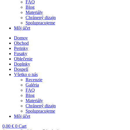
FAQ
Blog
Materiály
Chránený dizajn
Spolupracujeme
Môj účet
Domov
Obchod
Perinky
Fusaky
Oblečenie
Doplnky
Dospelí
Všetko o nás
Recenzie
Galéria
FAQ
Blog
Materiály
Chránený dizajn
Spolupracujeme
Môj účet
0,00
€
0
Cart