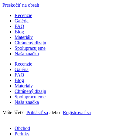
Preskočiť na obsah
Recenzie
Galéria
FAQ
Blog
Materiály
Chránený dizajn
Spolupracujeme
Naša značka
Recenzie
Galéria
FAQ
Blog
Materiály
Chránený dizajn
Spolupracujeme
Naša značka
Máte účet?
Prihlásiť sa
alebo
Registrovať sa
Obchod
Perinky