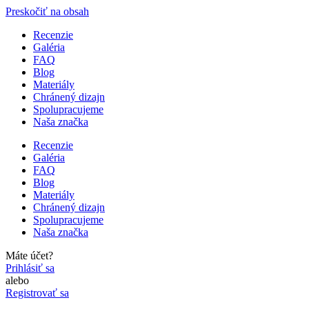
Preskočiť na obsah
Recenzie
Galéria
FAQ
Blog
Materiály
Chránený dizajn
Spolupracujeme
Naša značka
Recenzie
Galéria
FAQ
Blog
Materiály
Chránený dizajn
Spolupracujeme
Naša značka
Máte účet?
Prihlásiť sa
alebo
Registrovať sa