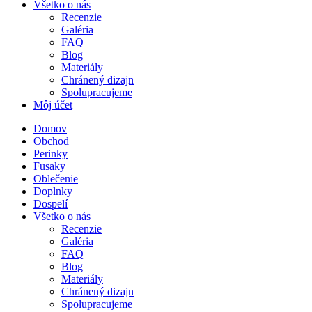
Všetko o nás
Recenzie
Galéria
FAQ
Blog
Materiály
Chránený dizajn
Spolupracujeme
Môj účet
Domov
Obchod
Perinky
Fusaky
Oblečenie
Doplnky
Dospelí
Všetko o nás
Recenzie
Galéria
FAQ
Blog
Materiály
Chránený dizajn
Spolupracujeme