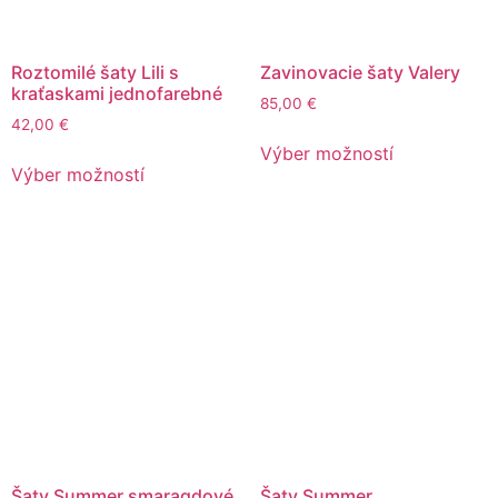
Roztomilé šaty Lili s
Zavinovacie šaty Valery
kraťaskami jednofarebné
85,00
€
42,00
€
Výber možností
Výber možností
Šaty Summer smaragdové
Šaty Summer