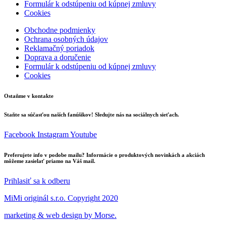
Formulár k odstúpeniu od kúpnej zmluvy
Cookies
Obchodne podmienky
Ochrana osobných údajov
Reklamačný poriadok
Doprava a doručenie
Formulár k odstúpeniu od kúpnej zmluvy
Cookies
Ostaňme v kontakte
Staňte sa súčasťou naších fanúšikov! Sledujte nás na sociálnych sieťach.
Facebook
Instagram
Youtube
Preferujete info v podobe mailu? Informácie o produktových novinkách a akciách
môžeme zasielať priamo na Váš mail.
Prihlasiť sa k odberu
MiMi originál s.r.o. Copyright 2020
marketing & web design by Morse.