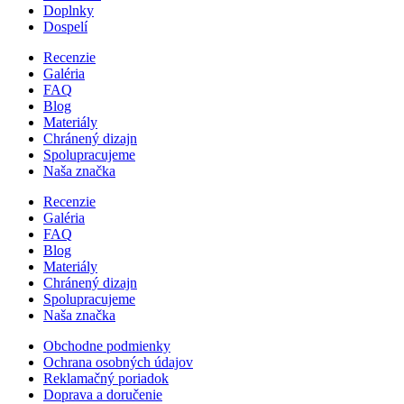
Doplnky
Dospelí
Recenzie
Galéria
FAQ
Blog
Materiály
Chránený dizajn
Spolupracujeme
Naša značka
Recenzie
Galéria
FAQ
Blog
Materiály
Chránený dizajn
Spolupracujeme
Naša značka
Obchodne podmienky
Ochrana osobných údajov
Reklamačný poriadok
Doprava a doručenie