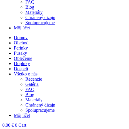
FAQ
Blog
Materiály
Chránený dizajn
Spolupracujeme
Môj účet
Domov
Obchod
Perinky
Fusaky
Oblečenie
Doplnky
Dospelí
Všetko o nás
Recenzie
Galéria
FAQ
Blog
Materiály
Chránený dizajn
Spolupracujeme
Môj účet
0,00
€
0
Cart