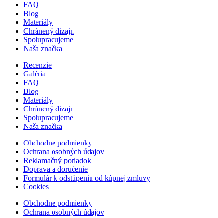
FAQ
Blog
Materiály
Chránený dizajn
Spolupracujeme
Naša značka
Recenzie
Galéria
FAQ
Blog
Materiály
Chránený dizajn
Spolupracujeme
Naša značka
Obchodne podmienky
Ochrana osobných údajov
Reklamačný poriadok
Doprava a doručenie
Formulár k odstúpeniu od kúpnej zmluvy
Cookies
Obchodne podmienky
Ochrana osobných údajov