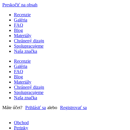
Preskočiť na obsah
Recenzie
Galéria
FAQ
Blog
Materiály
Chránený dizajn
Spolupracujeme
Naša značka
Recenzie
Galéria
FAQ
Blog
Materiály
Chránený dizajn
Spolupracujeme
Naša značka
Máte účet?
Prihlásiť sa
alebo
Registrovať sa
Obchod
Perinky